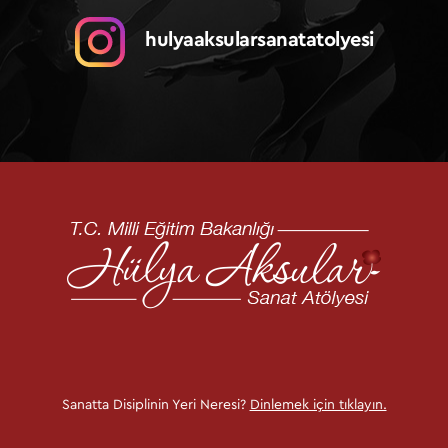
e
hulyaaksularsanatatolyesi
s
i
Sanatta Disiplinin Yeri Neresi?
Dinlemek için tıklayın.