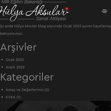
A
r
a
m
Şu anda
Hülya Aksular
blog arşivinde Ocak 2023 ayının kayıtlarına
a
bakıyorsunuz.
:
Arşivler
Ocak 2023
Aralık 2022
Kategoriler
Amaç ve Değerlerimiz
(2)
KVKK
(1)