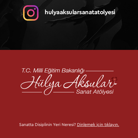
e
hulyaaksularsanatatolyesi
s
i
Sanatta Disiplinin Yeri Neresi?
Dinlemek için tıklayın.