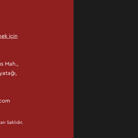
ek için
ıs Mah.,
yatağı,
.com
ı Saklıdır.